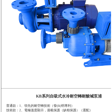
KB系列自吸式水冷耐空轉耐酸堿泵浦
普通款：1、領先的耐空轉技術（發(fā)明專利）
技術款：2、電極溫度顯示，過載保護（缺相保護）（選配）