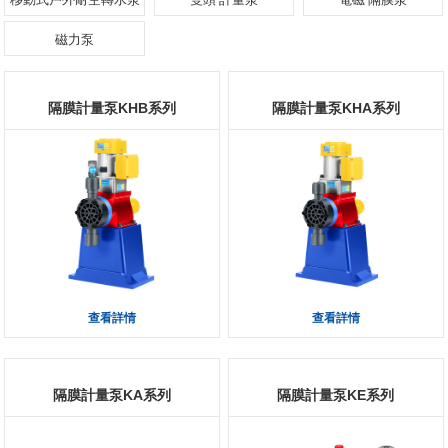
磁力泵
隔膜計量泵KHB系列
隔膜計量泵KHA系列
查看詳情
查看詳情
隔膜計量泵KA系列
隔膜計量泵KE系列