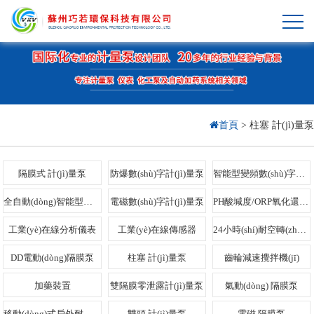
首頁
>
柱塞 計(jì)量泵
隔膜式 計(jì)量泵
防爆數(shù)字計(jì)量泵
智能型變頻數(shù)字計(jì)量泵
全自動(dòng)智能型數(shù)字電動(dòng)隔膜泵
電磁數(shù)字計(jì)量泵
PH酸堿度/ORP氧化還原全自動(dòng)高精…
工業(yè)在線分析儀表
工業(yè)在線傳感器
24小時(shí)耐空轉(zhuǎn)化工泵
DD電動(dòng)隔膜泵
柱塞 計(jì)量泵
齒輪減速攪拌機(jī)
加藥裝置
雙隔膜零泄露計(jì)量泵
氣動(dòng) 隔膜泵
移動(dòng)式戶外耐空轉(zhuǎn)水泵
雙頭 計(jì)量泵
電磁 隔膜泵