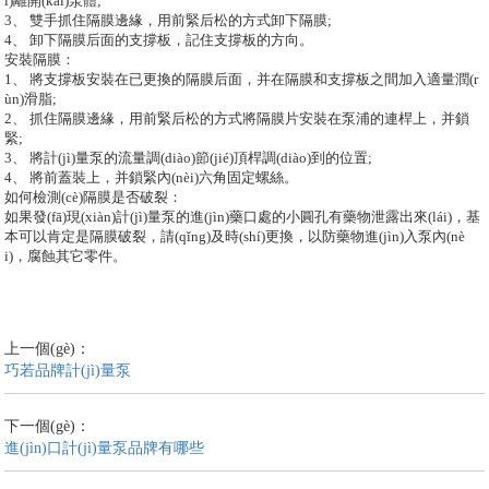
ì)離開(kāi)泵體;
3、 雙手抓住隔膜邊緣，用前緊后松的方式卸下隔膜;
4、 卸下隔膜后面的支撐板，記住支撐板的方向。
安裝隔膜：
1、 將支撐板安裝在已更換的隔膜后面，并在隔膜和支撐板之間加入適量潤(r
ùn)滑脂;
2、 抓住隔膜邊緣，用前緊后松的方式將隔膜片安裝在泵浦的連桿上，并鎖
緊;
3、 將計(jì)量泵的流量調(diào)節(jié)頂桿調(diào)到的位置;
4、 將前蓋裝上，并鎖緊內(nèi)六角固定螺絲。
如何檢測(cè)隔膜是否破裂：
如果發(fā)現(xiàn)計(jì)量泵的進(jìn)藥口處的小圓孔有藥物泄露出來(lái)，基
本可以肯定是隔膜破裂，請(qǐng)及時(shí)更換，以防藥物進(jìn)入泵內(nè
i)，腐蝕其它零件。
上一個(gè)：
巧若品牌計(jì)量泵
下一個(gè)：
進(jìn)口計(jì)量泵品牌有哪些