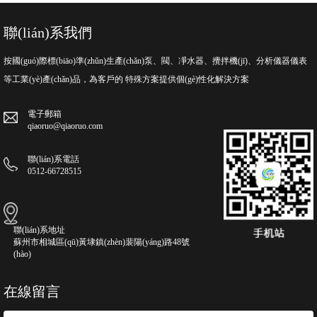
聯(lián)系我們
按國(guó)際標(biāo)準(zhǔn)生產(chǎn)泵、閥、凈水器、攪拌機(jī)、分析儀器儀表
等工業(yè)產(chǎn)品，為客戶的 特殊方案提供個(gè)性化解決方案
電子郵箱
qiaoruo@qiaoruo.com
聯(lián)系電話
0512-66728515
聯(lián)系地址
蘇州市相城區(qū)黃埭鎮(zhèn)裴陽(yáng)路48號
(hào)
在線留言