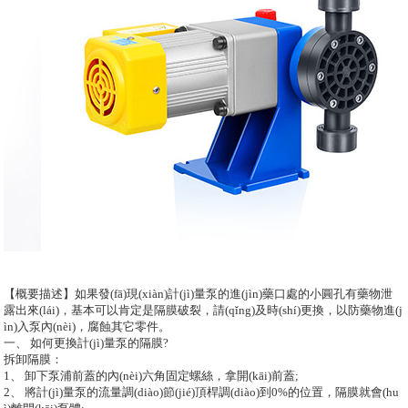
【概要描述】如果發(fā)現(xiàn)計(jì)量泵的進(jìn)藥口處的小圓孔有藥物泄
露出來(lái)，基本可以肯定是隔膜破裂，請(qǐng)及時(shí)更換，以防藥物進(j
ìn)入泵內(nèi)，腐蝕其它零件。
一、 如何更換計(jì)量泵的隔膜?
拆卸隔膜：
1、 卸下泵浦前蓋的內(nèi)六角固定螺絲，拿開(kāi)前蓋;
2、 將計(jì)量泵的流量調(diào)節(jié)頂桿調(diào)到0%的位置，隔膜就會(hu