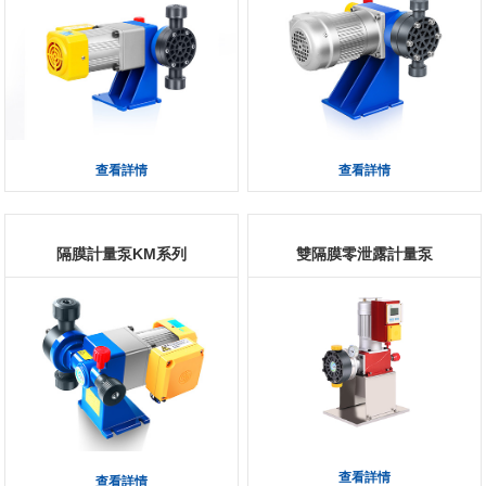
查看詳情
查看詳情
隔膜計量泵KM系列
雙隔膜零泄露計量泵
查看詳情
查看詳情