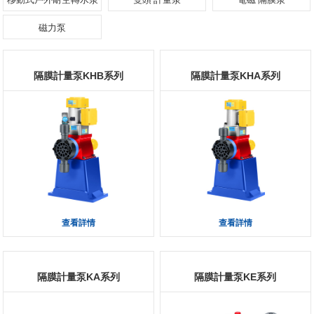
磁力泵
隔膜計量泵KHB系列
隔膜計量泵KHA系列
查看詳情
查看詳情
隔膜計量泵KA系列
隔膜計量泵KE系列