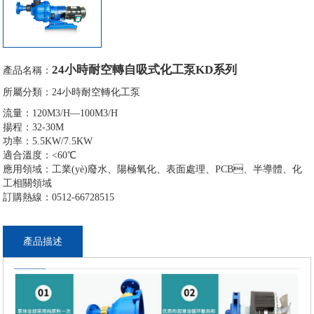
24小時耐空轉自吸式化工泵KD系列
產品名稱：
所屬分類：
24小時耐空轉化工泵
流量：120M3/H—100M3/H
揚程：32-30M
功率：5.5KW/7.5KW
適合溫度：<60℃
應用領域：工業(yè)廢水、陽極氧化、表面處理、PCB、半導體、化
工相關領域
訂購熱線：0512-66728515
產品描述