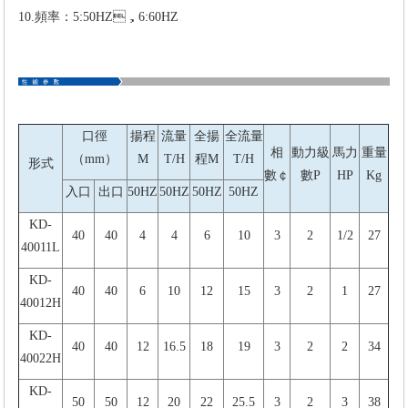
10.頻率：5:50HZ，6:60HZ
口徑
揚程
流量
全揚
全流量
相
動力級
馬力
重量
（mm）
M
T/H
程M
T/H
形式
數￠
數P
HP
Kg
入口
出口
50HZ
50HZ
50HZ
50HZ
KD-
40
40
4
4
6
10
3
2
1/2
27
40011L
KD-
40
40
6
10
12
15
3
2
1
27
40012H
KD-
40
40
12
16.5
18
19
3
2
2
34
40022H
KD-
50
50
12
20
22
25.5
3
2
3
38