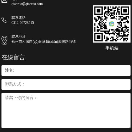
qiaoruo@qiaoruo.com
聯系電話
0512-66728515
聯系地址
蘇州市相城區(qū)黃埭鎮(zhèn)裴陽路48號
在線留言