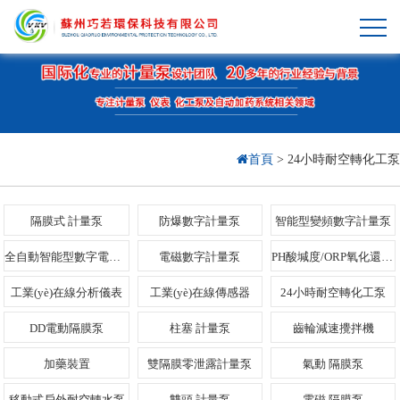
首頁
>
24小時耐空轉化工泵
隔膜式 計量泵
防爆數字計量泵
智能型變頻數字計量泵
全自動智能型數字電動隔膜泵
電磁數字計量泵
PH酸堿度/ORP氧化還原全自動高精…
工業(yè)在線分析儀表
工業(yè)在線傳感器
24小時耐空轉化工泵
DD電動隔膜泵
柱塞 計量泵
齒輪減速攪拌機
加藥裝置
雙隔膜零泄露計量泵
氣動 隔膜泵
移動式戶外耐空轉水泵
雙頭 計量泵
電磁 隔膜泵