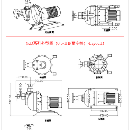
(KD系列外型圖（0.5-1HP耐空轉）-Layout1)