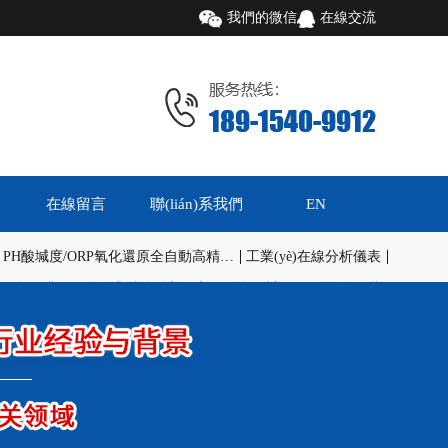
我們的微信
在線交流
在線留言
聯(lián)系我們
EN
PH酸堿度/ORP氧化還原全自動高精…
工業(yè)在線分析儀表
氣動 隔膜泵
移動式戶外耐空轉水泵
雙頭 計量泵
電磁 隔膜泵