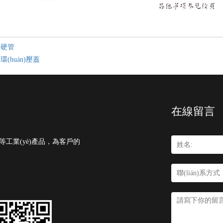
泵硬管
環(huán)壓蓋
在線留言
表等工業(yè)產品，為客戶的