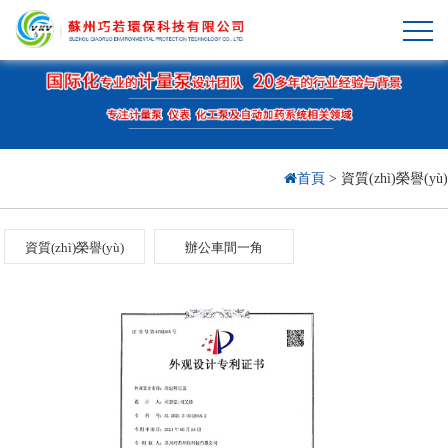
首頁
>
資質(zhì)榮譽(yù)
資質(zhì)榮譽(yù)
辦公車間一角