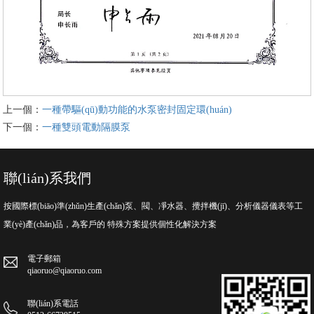
上一個：
一種帶驅(qū)動功能的水泵密封固定環(huán)
下一個：
一種雙頭電動隔膜泵
聯(lián)系我們
按國際標(biāo)準(zhǔn)生產(chǎn)泵、閥、凈水器、攪拌機(jī)、分析儀器儀表等工
業(yè)產(chǎn)品，為客戶的 特殊方案提供個性化解決方案
電子郵箱
qiaoruo@qiaoruo.com
聯(lián)系電話